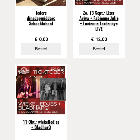
Iedere
Zo. 13 Sept.: Lizet
dinsdagmiddag:
Aviva + Fabienne Julie
Schaaklokaal
+ Lucienne Lardenoye
LIVE
€
0,00
€
12,00
Bestel
Bestel
11 Okt.: wiekeliedjes
+ BladharQ