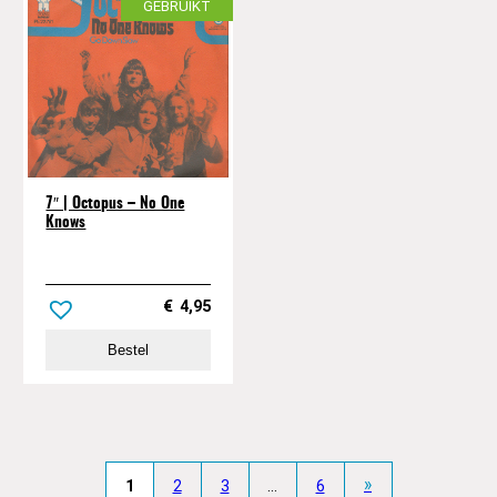
GEBRUIKT
7″ | Octopus – No One
Knows
€
4,95
Bestel
»
1
2
3
…
6