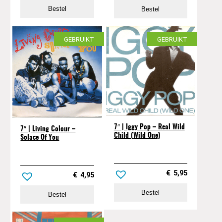
Bestel
Bestel
GEBRUIKT
GEBRUIKT
7″ | Iggy Pop ‎– Real Wild
7″ | Living Colour –
Child (Wild One)
Solace Of You
€
5,95
€
4,95
Bestel
Bestel