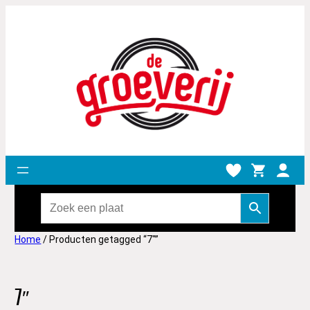
Home
/ Producten getagged “7"”
7″