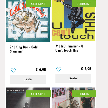
GEBRUIKT
GEBRUIKT
7″ | MC Hammer – U
7″ | King Bee – Cold
Can’t Touch This
Slammin’
€
6,95
€
6,95
Bestel
Bestel
GEBRUIKT
GEBRUIKT