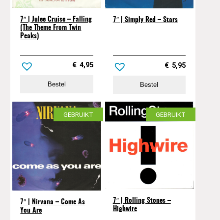
7″ | Julee Cruise – Falling
7″ | Simply Red – Stars
(The Theme From Twin
Peaks)
€
4,95
€
5,95
Bestel
Bestel
GEBRUIKT
GEBRUIKT
7″ | Rolling Stones –
7″ | Nirvana – Come As
Highwire
You Are