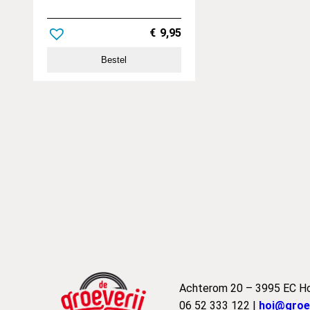
€
9,95
Bestel
Achterom 20 – 3995 EC H
06 52 333 122 |
hoi@groev