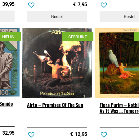
€
39,95
€
7,95
Bestel
Bestel
NIEUW
GEBRUIKT
Sonido
Airto – Promises Of The Sun
Flora Purim – Nothi
As It Was … Tomor
€
32,95
€
12,95