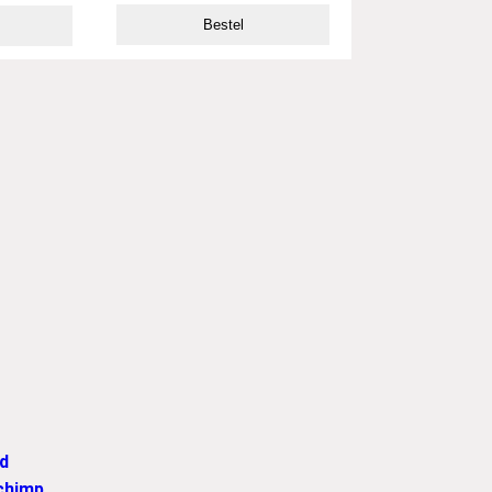
Bestel
d
chimp