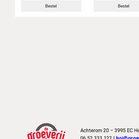
Bestel
Bestel
Achterom 20 – 3995 EC H
06 52 333 122 |
hoi@groev