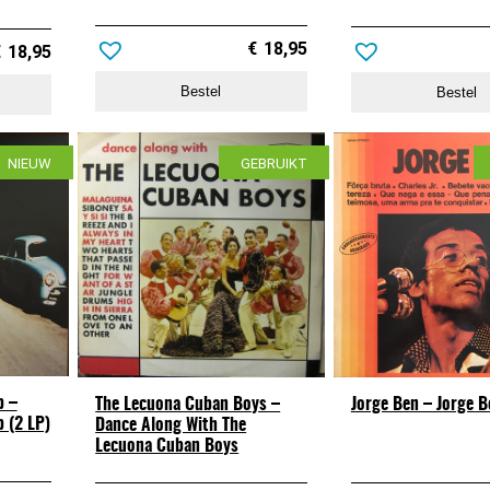
€
18,95
€
18,95
Bestel
Bestel
NIEUW
GEBRUIKT
b –
Jorge Ben – Jorge B
The Lecuona Cuban Boys –
b (2 LP)
Dance Along With The
Lecuona Cuban Boys