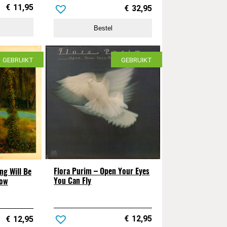
€
11,95
€
32,95
Bestel
GEBRUIKT
GEBRUIKT
Flora Purim – Open Your Eyes
ng Will Be
You Can Fly
row
€
12,95
€
12,95