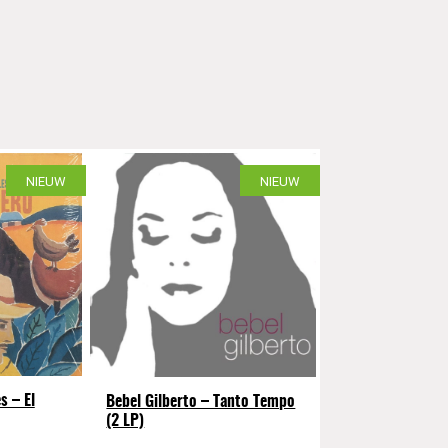
NIEUW
NIEUW
s – El
Bebel Gilberto – Tanto Tempo
(2 LP)