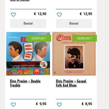
€
12,95
€
12,95
Bestel
Bestel
GEBRUIKT
GEBRUIKT
Elvis Presley – Double
Elvis Presley – Gospel,
Trouble
Folk And Blues
€
9,95
€
8,95