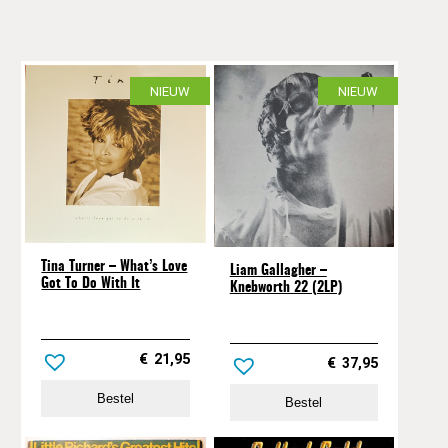
NIEUW
NIEUW
Tina Turner – What’s Love
Liam Gallagher –
Got To Do With It
Knebworth 22 (2LP)
€
21,95
€
37,95
Bestel
Bestel