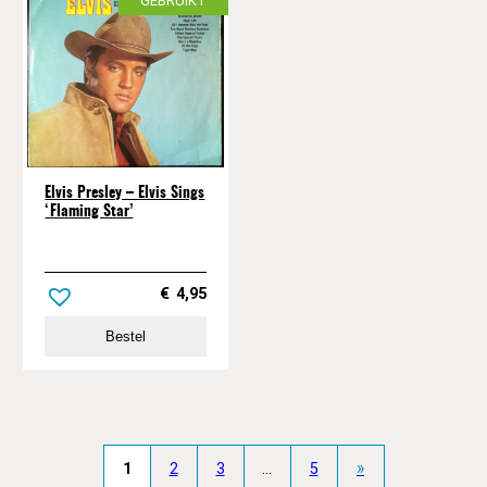
GEBRUIKT
Elvis Presley – Elvis Sings
‘Flaming Star’
€
4,95
Bestel
»
1
2
3
…
5