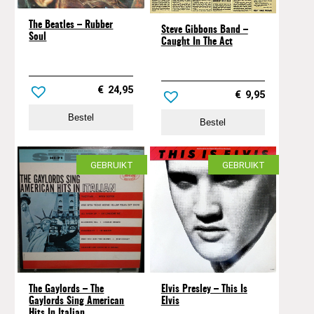
The Beatles – Rubber
Steve Gibbons Band –
Soul
Caught In The Act
€
24,95
€
9,95
Bestel
Bestel
GEBRUIKT
GEBRUIKT
The Gaylords – The
Elvis Presley – This Is
Gaylords Sing American
Elvis
Hits In Italian