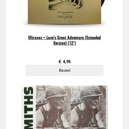
e
p
a
a
n
t
Ultravox – Love’s Great Adventure (Extended
a
Version) (12″)
l
€
4,95
Bestel