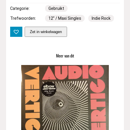
Categorie:
Gebruikt
Trefwoorden:
12” / Maxi Singles
Indie Rock
1
Zet in winkelwagen
2
"
|
T
Meer van dit
h
e
S
m
i
t
h
e
r
e
e