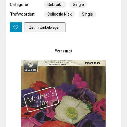
Categorie:
Gebruikt
Single
Trefwoorden:
Collectie Nick
Single
7
Zet in winkelwagen
"
|
R
e
Meer van dit
d
b
o
n
e
–
W
o
v
o
k
a