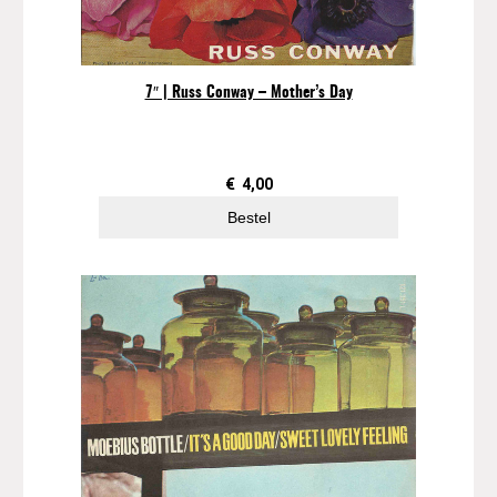
a
a
n
t
7″ | Russ Conway – Mother’s Day
a
l
€
4,00
Bestel