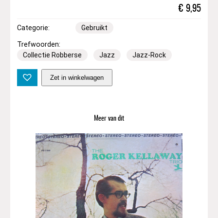
€
9,95
Categorie:
Gebruikt
Trefwoorden:
Collectie Robberse
Jazz
Jazz-Rock
A
Zet in winkelwagen
l
D
i
M
Meer van dit
e
o
l
a
–
E
l
e
g