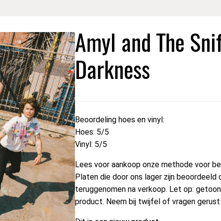
Amyl and The Sni
Darkness
Beoordeling hoes en vinyl:
Hoes: 5/5
Vinyl: 5/5
Lees voor aankoop onze methode voor beo
Platen die door ons lager zijn beoordeeld 
teruggenomen na verkoop. Let op: getoond
product. Neem bij twijfel of vragen gerus