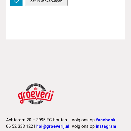
Zet in winkelwagen
n
d
r
e
w
s
,
C
o
u
r
t
n
e
y
M
a
r
Achterom 20 – 3995 EC Houten
Volg ons op
facebook
i
06 52 333 122 |
hoi@groeverij.nl
Volg ons op
instagram
e