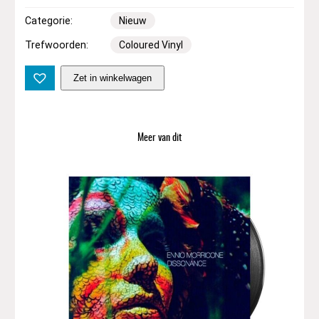
Categorie:
Nieuw
Trefwoorden:
Coloured Vinyl
A
Zet in winkelwagen
r
l
o
P
Meer van dit
a
r
k
s
–
M
y
S
o
f
t