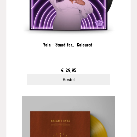
l
)
a
a
n
t
Yola – Stand For.. -Coloured-
a
l
€
29,95
Bestel