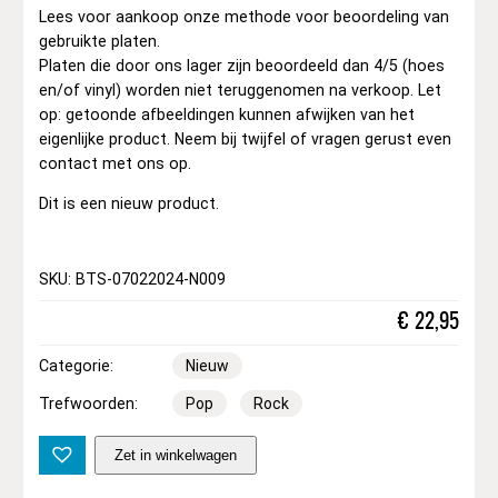
Lees voor aankoop onze methode voor beoordeling van
gebruikte platen.
Platen die door ons lager zijn beoordeeld dan 4/5 (hoes
en/of vinyl) worden niet teruggenomen na verkoop. Let
op: getoonde afbeeldingen kunnen afwijken van het
eigenlijke product. Neem bij twijfel of vragen gerust even
contact met ons op.
Dit is een nieuw product.
SKU: BTS-07022024-N009
€
22,95
Categorie:
Nieuw
Trefwoorden:
Pop
Rock
A
Zet in winkelwagen
s
h