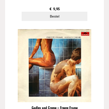
l
€
9,95
Bestel
Godley and Creme – Freeze Frame