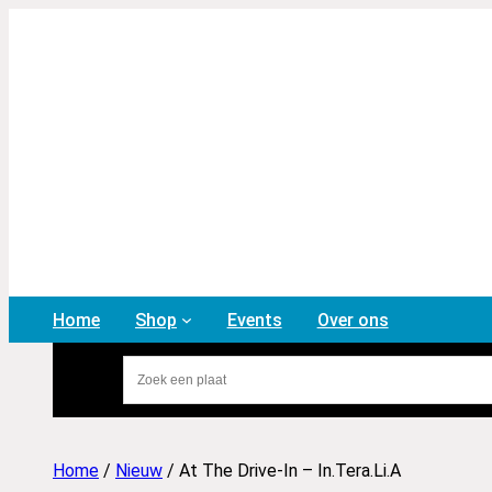
Home
Shop
Events
Over ons
Home
/
Nieuw
/ At The Drive-In – In.Tera.Li.A