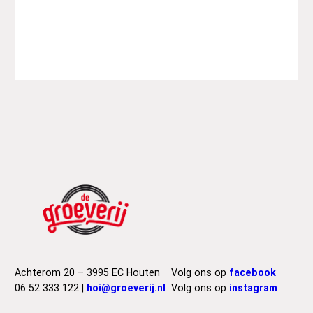
s
B
e
e
n
a
c
k
e
r
s
–
B
a
s
B
e
Achterom 20 – 3995 EC Houten
Volg ons op
facebook
e
06 52 333 122 |
hoi@groeverij.nl
Volg ons op
instagram
n
a