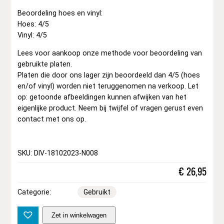
Beoordeling hoes en vinyl:
Hoes: 4/5
Vinyl: 4/5
Lees voor aankoop onze methode voor beoordeling van
gebruikte platen.
Platen die door ons lager zijn beoordeeld dan 4/5 (hoes
en/of vinyl) worden niet teruggenomen na verkoop. Let
op: getoonde afbeeldingen kunnen afwijken van het
eigenlijke product. Neem bij twijfel of vragen gerust even
contact met ons op.
SKU: DIV-18102023-N008
€
26,95
Categorie:
Gebruikt
B
Zet in winkelwagen
a