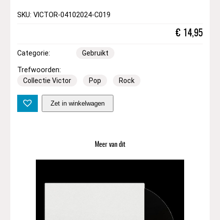
SKU: VICTOR-04102024-C019
€
14,95
Categorie:
Gebruikt
Trefwoorden:
Collectie Victor
Pop
Rock
B
Zet in winkelwagen
e
B
o
p
Meer van dit
d
e
L
u
x
e
–