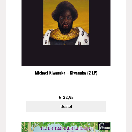
n
g
l
e
a
a
n
t
a
l
Michael Kiwanuka – Kiwanuka (2 LP)
€
32,95
Bestel