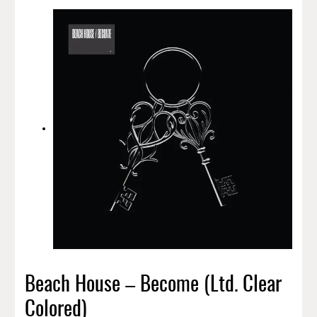
Beach House – Become (Ltd. Clear
Colored)