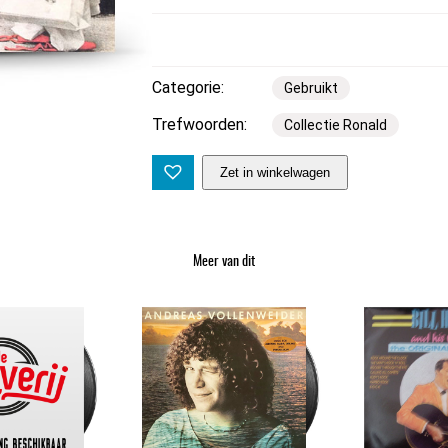
Categorie:
Gebruikt
Trefwoorden:
Collectie Ronald
B
Zet in winkelwagen
e
t
t
Meer van dit
e
M
i
d
l
e
r
–