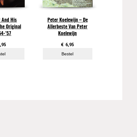
y And His
Peter Koelewijn – De
he Original
Allerbeste Van Peter
54-’57
Koelewijn
,95
€
6,95
tel
Bestel