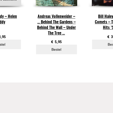
S
o
dy – Helen
Andreas Vollenweider –
Bill Hale
n
ddy
… Behind The Gardens –
Comets – T
g
Behind The Wall – Under
Hits ’
s
The Tree …
F
3,95
€
3
€
5,95
o
stel
Bes
r
Bestel
T
h
e
N
e
w
D
e
p
r