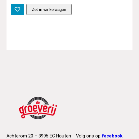
B
Zet in winkelwagen
i
f
f
y
C
l
y
r
o
–
A
C
e
l
e
b
r
a
Achterom 20 – 3995 EC Houten
Volg ons op
facebook
t