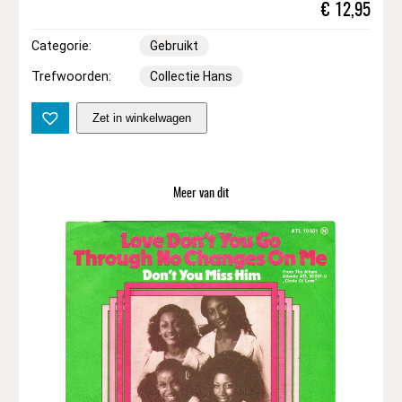
€
12,95
Categorie:
Gebruikt
Trefwoorden:
Collectie Hans
B
Zet in winkelwagen
i
l
l
W
Meer van dit
y
m
a
n
–
B
i
l
l
W