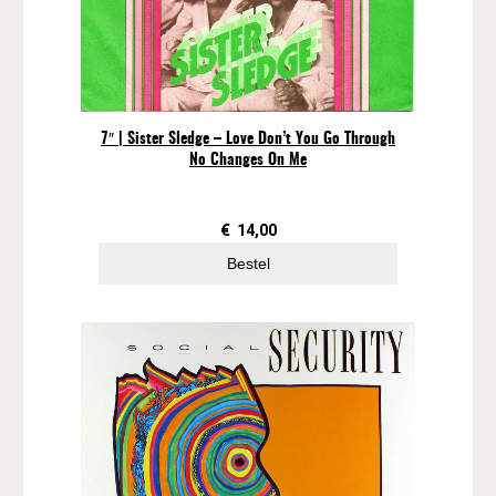
y
m
a
n
(
1
7″ | Sister Sledge – Love Don’t You Go Through
9
No Changes On Me
8
2
)
€
14,00
a
Bestel
a
n
t
a
l