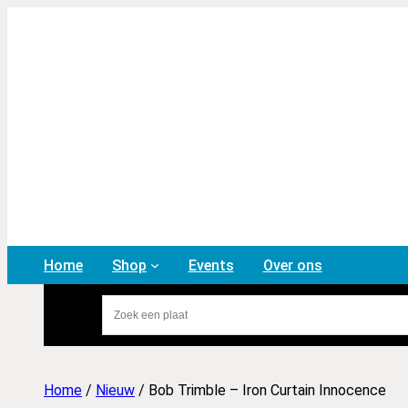
Home
Shop
Events
Over ons
Home
/
Nieuw
/ Bob Trimble – Iron Curtain Innocence