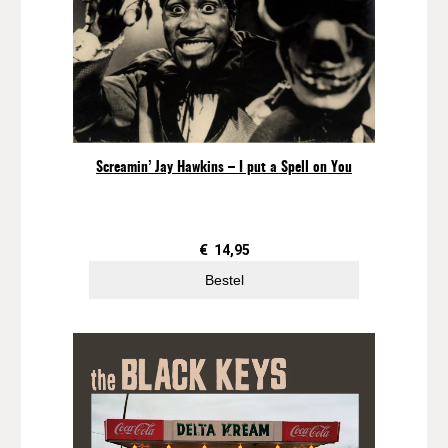
k
y
–
P
r
e
s
s
Screamin’ Jay Hawkins – I put a Spell on You
u
r
e
a
€
14,95
a
Bestel
n
t
a
l