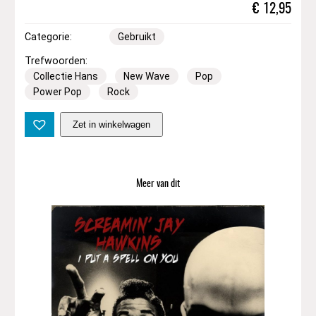
€
12,95
Categorie:
Gebruikt
Trefwoorden:
Collectie Hans
New Wave
Pop
Power Pop
Rock
B
Zet in winkelwagen
r
a
m
T
Meer van dit
c
h
a
i
k
o
v
s