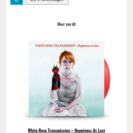
r
i
g
h
Meer van dit
t
E
y
e
s
–
F
e
v
e
r
s
A
n
d
.
White Rose Transmission – Happiness At Last