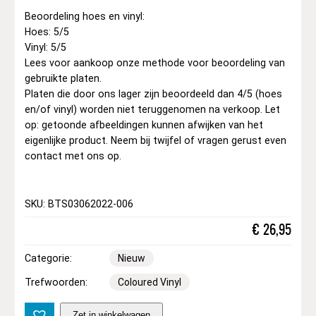
Beoordeling hoes en vinyl:
Hoes: 5/5
Vinyl: 5/5
Lees voor aankoop onze methode voor beoordeling van
gebruikte platen.
Platen die door ons lager zijn beoordeeld dan 4/5 (hoes
en/of vinyl) worden niet teruggenomen na verkoop. Let
op: getoonde afbeeldingen kunnen afwijken van het
eigenlijke product. Neem bij twijfel of vragen gerust even
contact met ons op.
SKU: BTS03062022-006
€
26,95
Categorie:
Nieuw
Trefwoorden:
Coloured Vinyl
B
Zet in winkelwagen