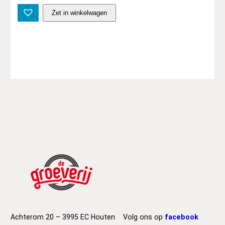
B
Zet in winkelwagen
u
i
l
t
T
o
S
p
i
l
l
–
A
n
c
i
e
n
Achterom 20 – 3995 EC Houten
Volg ons op
facebook
t