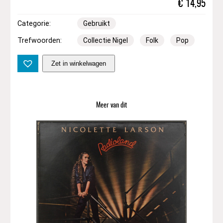
€
14,95
Categorie:
Gebruikt
Trefwoorden:
Collectie Nigel
Folk
Pop
C
Zet in winkelwagen
l
a
n
n
Meer van dit
a
d
–
M
a
c
a
l
l
a