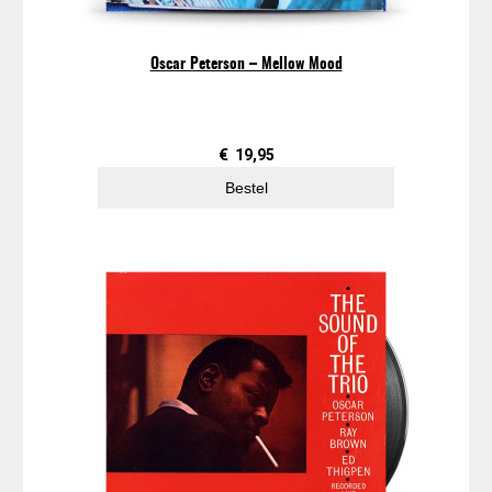
a
m
Oscar Peterson ‎– Mellow Mood
p
e
d
e
€
19,95
a
Bestel
a
n
t
a
l