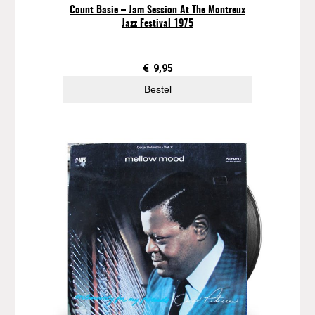
O
Count Basie – Jam Session At The Montreux
r
Jazz Festival 1975
c
h
e
€
9,95
s
Bestel
t
r
a
–
H
o
l
l
y
w
o
o
d
S
t