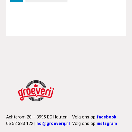
r
a
m
p
s
–
S
m
e
l
l
O
f
F
e
m
a
l
Achterom 20 – 3995 EC Houten
Volg ons op
facebook
e
06 52 333 122 |
hoi@groeverij.nl
Volg ons op
instagram
a
a