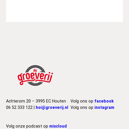
r
e
s
s
H
i
l
l
–
C
y
p
r
e
s
s
Achterom 20 – 3995 EC Houten
Volg ons op
facebook
H
06 52 333 122 |
hoi@groeverij.nl
Volg ons op
instagram
i
l
l
Volg onze podcast op
mixcloud
a