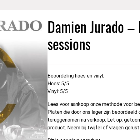
Damien Jurado – 
sessions
Beoordeling hoes en vinyl:
Hoes: 5/5
Vinyl: 5/5
Lees voor aankoop onze methode voor beo
Platen die door ons lager zijn beoordeeld 
teruggenomen na verkoop. Let op: getoond
product. Neem bij twijfel of vragen gerus