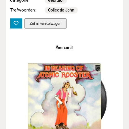
Categorie:
Gebruikt
Trefwoorden:
Collectie John
D
Zet in winkelwagen
e
p
e
c
Meer van dit
h
e
M
o
d
e
–
A
Q
u
e
s