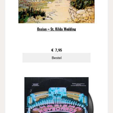
x
)
a
a
n
Ossian – St. Kilda Wedding
t
a
l
€
7,95
Bestel