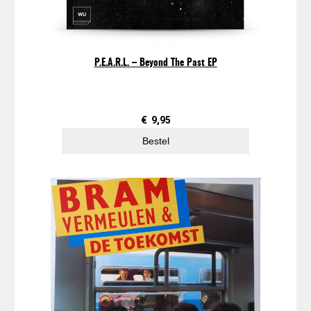
P.E.A.R.L. – Beyond The Past EP
€
9,95
Bestel