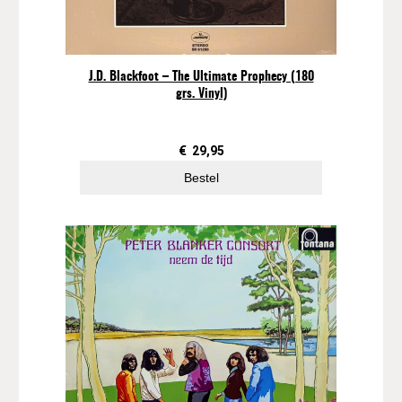
J.D. Blackfoot – The Ultimate Prophecy (180
grs. Vinyl)
€
29,95
Bestel