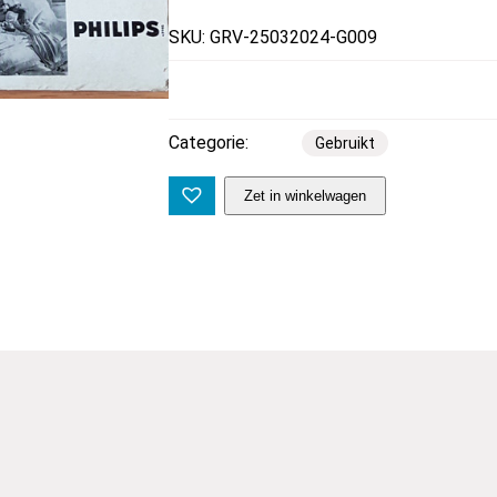
SKU: GRV-25032024-G009
Categorie:
Gebruikt
D
Zet in winkelwagen
o
r
i
s
D
a
y
–
D
o
r