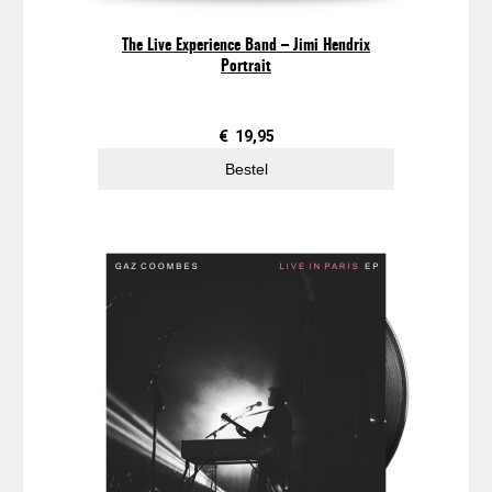
n
C
The Live Experience Band – Jimi Hendrix
o
Portrait
n
c
e
€
19,95
p
Bestel
t
a
a
n
t
a
l