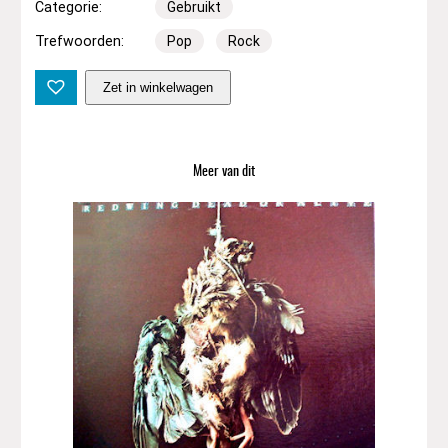
Categorie:
Gebruikt
Trefwoorden:
Pop
Rock
D
Zet in winkelwagen
r
.
F
e
Meer van dit
e
l
g
o
o
d
–
F
a
s
t
W