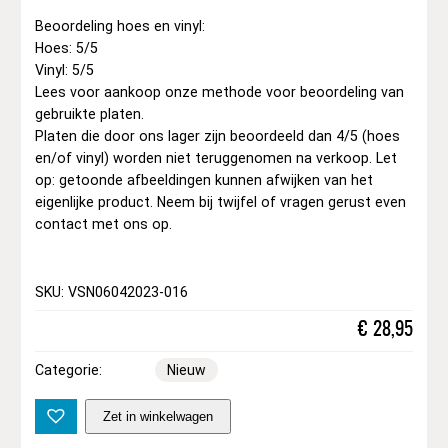
Beoordeling hoes en vinyl:
Hoes: 5/5
Vinyl: 5/5
Lees voor aankoop onze methode voor beoordeling van
gebruikte platen.
Platen die door ons lager zijn beoordeeld dan 4/5 (hoes
en/of vinyl) worden niet teruggenomen na verkoop. Let
op: getoonde afbeeldingen kunnen afwijken van het
eigenlijke product. Neem bij twijfel of vragen gerust even
contact met ons op.
SKU: VSN06042023-016
€
28,95
Categorie:
Nieuw
F
Zet in winkelwagen
l