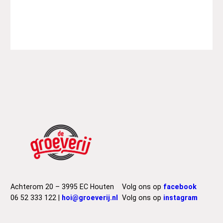
e
e
t
F
o
x
e
s
–
A
V
e
r
y
L
o
n
Achterom 20 – 3995 EC Houten
Volg ons op
facebook
e
06 52 333 122 |
hoi@groeverij.nl
Volg ons op
instagram
l
y
S