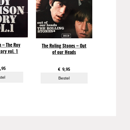
n – The Roy
The Roling Stones – Out
ory vol. 1
of our Heads
,95
€
9,95
tel
Bestel