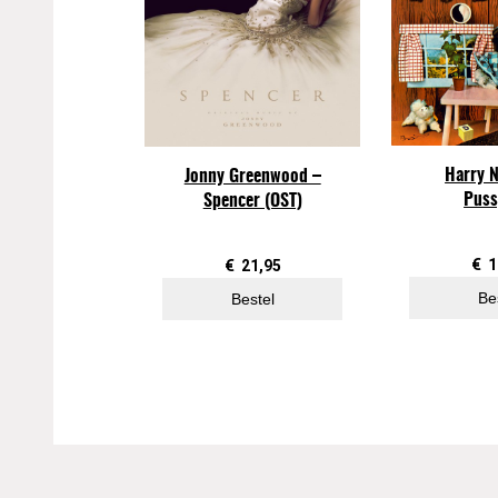
Harry N
Jonny Greenwood –
Puss
Spencer (OST)
€
1
€
21,95
Be
Bestel