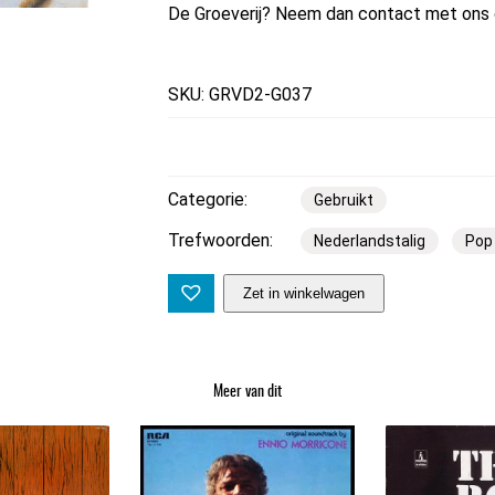
De Groeverij? Neem dan contact met ons 
SKU: GRVD2-G037
Categorie:
Gebruikt
Trefwoorden:
Nederlandstalig
Pop
F
Zet in winkelwagen
r
a
n
Meer van dit
k
B
o
e