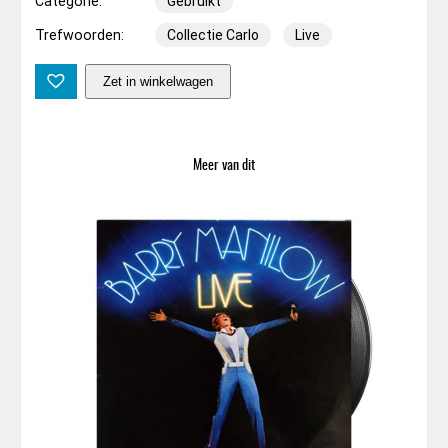
Categorie:
Gebruikt
Trefwoorden:
Collectie Carlo
Live
F
Zet in winkelwagen
r
i
e
n
Meer van dit
d
s
R
o
a
d
s
h
o
w
F
e
a