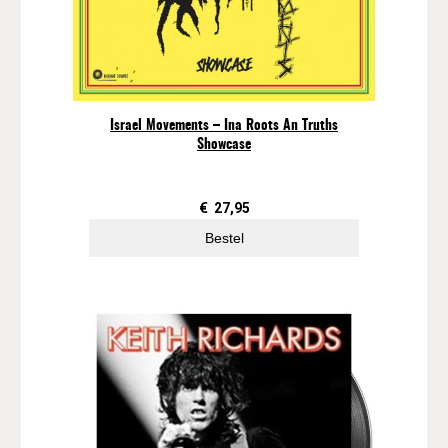
s
(
r
e
d
a
Israel Movements – Ina Roots An Truths
n
Showcase
d
b
l
€
27,95
u
Bestel
e
s
p
a
t
t
e
r
e
d