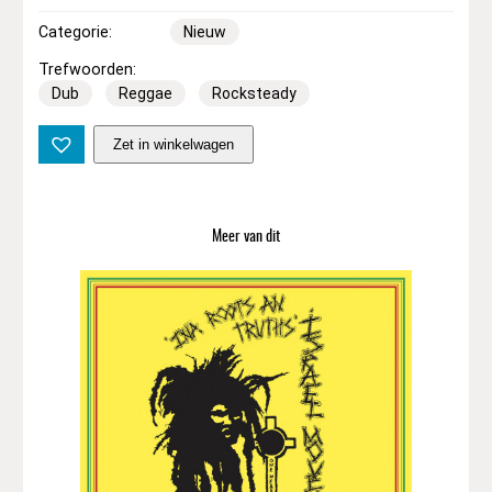
Categorie:
Nieuw
Trefwoorden:
Dub
Reggae
Rocksteady
F
Zet in winkelwagen
r
i
g
h
Meer van dit
t
n
r
s
–
A
l
w
a
y