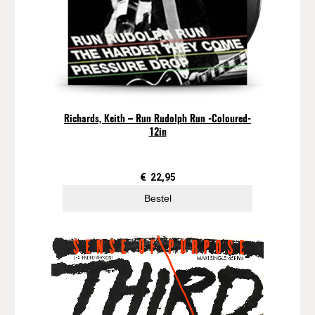
v
i
n
y
l
)
a
Richards, Keith – Run Rudolph Run -Coloured-
a
12in
n
t
a
€
22,95
l
Bestel