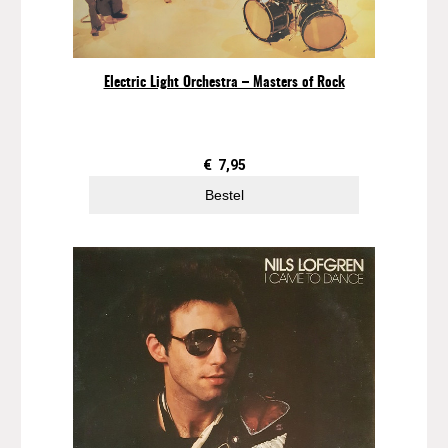
i
o
n
–
Electric Light Orchestra – Masters of Rock
2
8
H
i
€
7,95
t
Bestel
s
(
2
L
P
)
a
a
n
t
a
l