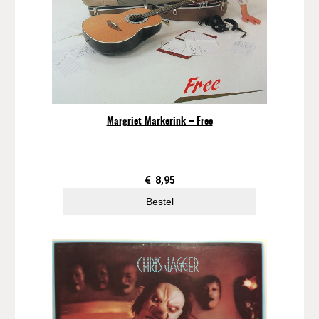
I
H
a
v
e
a
R
i
Margriet Markerink – Free
g
h
t
a
€
8,95
a
Bestel
n
t
a
l