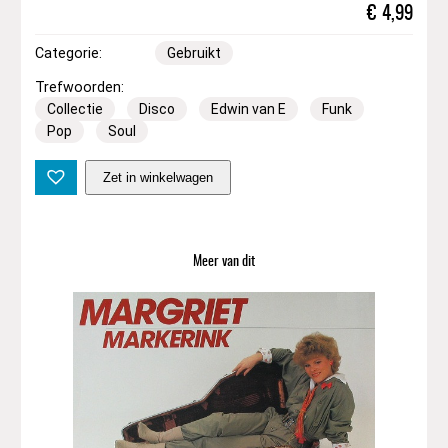
€
4,99
Categorie:
Gebruikt
Trefwoorden:
Collectie
Disco
Edwin van E
Funk
Pop
Soul
G
Zet in winkelwagen
l
o
r
i
Meer van dit
a
G
a
y
n
o
r
–