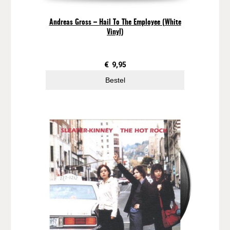
z
e
Andreas Gross – Hail To The Employee (White
F
Vinyl)
r
a
m
€
9,95
e
Bestel
a
a
n
t
a
l