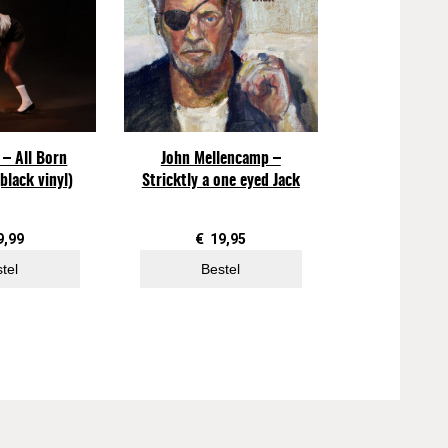
 – All Born
John Mellencamp –
black vinyl)
Stricktly a one eyed Jack
9,99
€
19,95
tel
Bestel