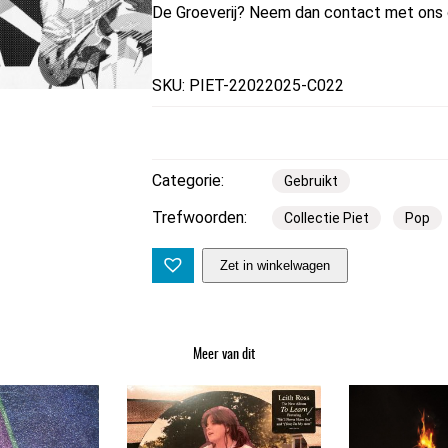
De Groeverij? Neem dan contact met ons 
SKU: PIET-22022025-C022
Categorie:
Gebruikt
Trefwoorden:
Collectie Piet
Pop
G
Zet in winkelwagen
o
l
d
Meer van dit
e
n
E
a