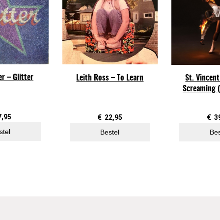
r
r
i
n
g
–
er – Glitter
Leith Ross – To Learn
St. Vincent
L
Screaming (
i
v
e
7,95
€
22,95
€
3
(
stel
Bestel
Bes
2
L
P
)
a
a
n