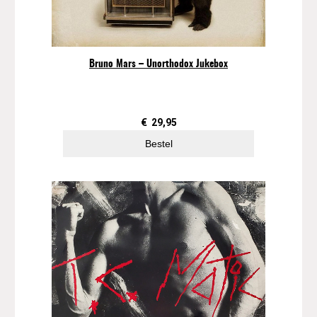
/
R
a
n
Bruno Mars – Unorthodox Jukebox
a
(
7
"
€
29,95
,
Bestel
c
l
e
a
r
v
i
n
y
l
,