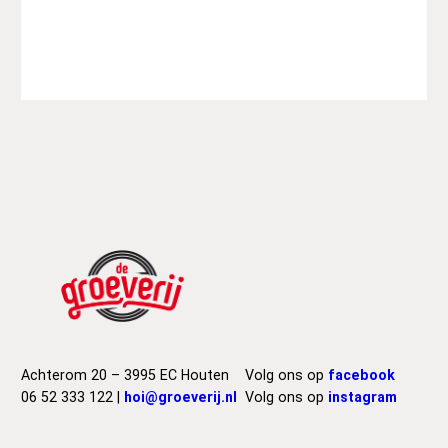
c
k
W
h
i
t
e
–
F
e
a
r
O
f
T
h
e
Achterom 20 – 3995 EC Houten
Volg ons op
facebook
D
06 52 333 122 |
hoi@groeverij.nl
Volg ons op
instagram
a
w
n