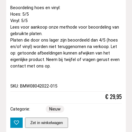
Beoordeling hoes en vinyl:
Hoes: 5/5
Vinyl: 5/5
Lees voor aankoop onze methode voor beoordeling van
gebruikte platen.
Platen die door ons lager zijn beoordeeld dan 4/5 (hoes
en/of vinyl) worden niet teruggenomen na verkoop. Let
op: getoonde afbeeldingen kunnen afwijken van het
eigenlijke product. Neem bij twijfel of vragen gerust even
contact met ons op.
SKU: BMW08042022-015
€
29,95
Categorie:
Nieuw
J
Zet in winkelwagen
a