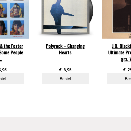
o
n
–
B
i
g
Polyrock – Changing
J.D. Black
 & the Foster
W
Hearts
Ultimate Pr
 Some People
o
grs. 
…
r
l
€
6,95
€
2
5,95
d
Bestel
Bes
stel
(
2
L
P
)
a
a