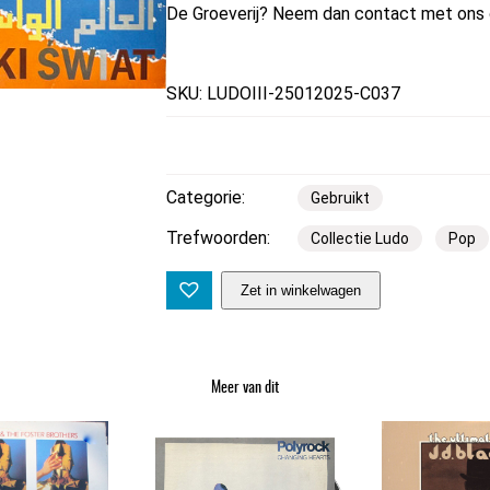
De Groeverij? Neem dan contact met ons 
SKU: LUDOIII-25012025-C037
Categorie:
Gebruikt
Trefwoorden:
Collectie Ludo
Pop
J
Zet in winkelwagen
o
e
J
Meer van dit
a
c
k
s