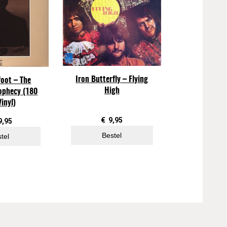
Iron Butterfly – Flying
foot – The
High
ophecy (180
Vinyl)
€
9,95
9,95
Bestel
tel