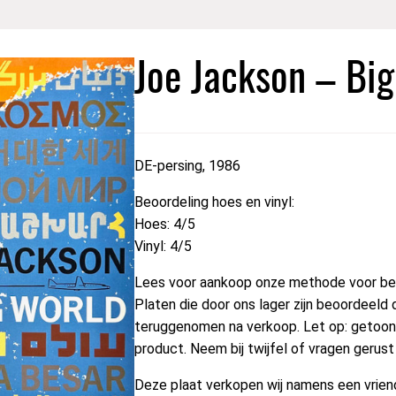
Joe Jackson – Big
DE-persing, 1986
Beoordeling hoes en vinyl:
Hoes: 4/5
Vinyl: 4/5
Lees voor aankoop onze methode voor beo
Platen die door ons lager zijn beoordeeld 
teruggenomen na verkoop. Let op: getoond
product. Neem bij twijfel of vragen gerus
Deze plaat verkopen wij namens een vriend 