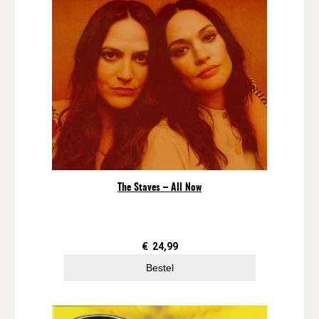
a
n
t
a
l
The Staves – All Now
€
24,99
Bestel