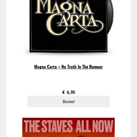
–
W
e
d
d
i
n
g
A
l
Magna Carta – No Truth In The Rumour
b
u
m
(
€
6,95
2
Bestel
0
1
8
)
a