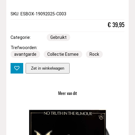
SKU: ESBOX-19092025-C003
€
39,95
Categorie:
Gebruikt
Trefwoorden:
avantgarde
Collectie Esmee
Rock
J
Zet in winkelwagen
o
h
n
A
Meer van dit
n
d
Y
o
k
o