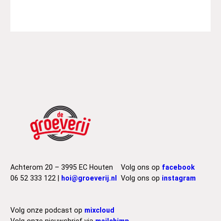
L
e
n
n
o
n
–
W
a
l
l
s
a
n
d
Achterom 20 – 3995 EC Houten
Volg ons op
facebook
B
06 52 333 122 |
hoi@groeverij.nl
Volg ons op
instagram
r
i
d
Volg onze podcast op
mixcloud
g
Volg onze nieuwsbrief via
mailchimp