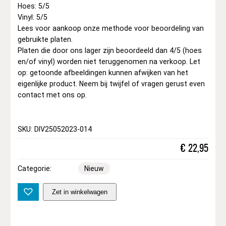
Hoes: 5/5
Vinyl: 5/5
Lees voor aankoop onze methode voor beoordeling van
gebruikte platen.
Platen die door ons lager zijn beoordeeld dan 4/5 (hoes
en/of vinyl) worden niet teruggenomen na verkoop. Let
op: getoonde afbeeldingen kunnen afwijken van het
eigenlijke product. Neem bij twijfel of vragen gerust even
contact met ons op.
SKU: DIV25052023-014
€
22,95
Categorie:
Nieuw
J
Zet in winkelwagen
o
h
n