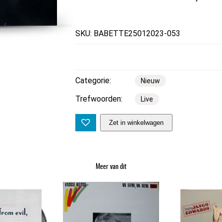
SKU: BABETTE25012023-053
Categorie:
Nieuw
Trefwoorden:
Live
J
Zet in winkelwagen
o
h
n
Meer van dit
n
y
R
i
v