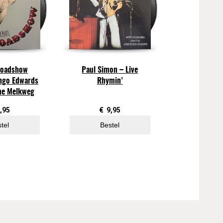
Roadshow
Paul Simon – Live
ango Edwards
Rhymin’
The Melkweg
,95
€
9,95
tel
Bestel