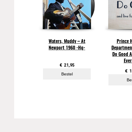
Waters, Muddy – At
Prince 
Newport 1960 -Hq-
Department
Do Good A
Eve
€
21,95
€
1
Bestel
Be