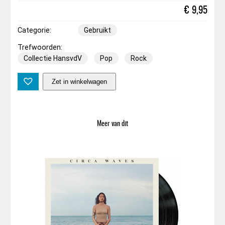
€
9,95
Categorie:
Gebruikt
Trefwoorden:
Collectie HansvdV
Pop
Rock
J
Zet in winkelwagen
o
n
a
t
Meer van dit
h
a
n
K
i
n
g
–
P