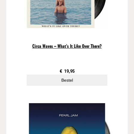
a
n
d
o
r
a
'
Circa Waves – What’s It Like Over There?
s
B
o
x
€
19,95
a
Bestel
a
n
t
a
l