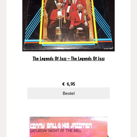
S
m
i
t
h
–
T
h
e
The Legends Of Jazz – The Legends Of Jazz
B
l
u
€
6,95
e
s
Bestel
H
e
r
i
t
a