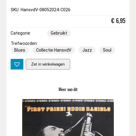
SKU: HansvdV-08052024-C026
€
6,95
Categorie:
Gebruikt
Trefwoorden:
Blues
Collectie HansvdV
Jazz
Soul
K
Zet in winkelwagen
i
n
g
O
Meer van dit
l
i
v
e
r
,
L