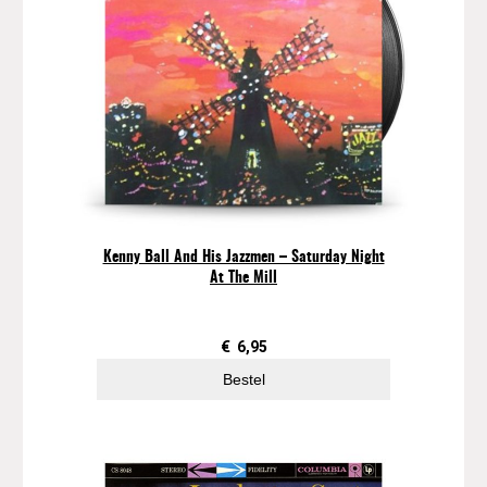
g
e
a
a
n
t
a
l
Kenny Ball And His Jazzmen – Saturday Night
At The Mill
€
6,95
Bestel